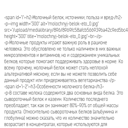
<span id="i"><h2>Молочный белок, источники, польза и вред</h2>
<p><img width="300" alt="molochnyj-belok-eto_0.jpg"
src="/upload/medialibrary/896/8969fc58afcb566939ba42c9ed5bc45
height="300" title="molochnyj-belok-eto_0.jpg"><br></p>
<p>Молочные продукты играют важную роль в рационе
человека. Это обусловлено не только наличием в них важных
микроэлементов и витаминов, но и содержанием уникальных
белков, которые помогают поддерживать здоровье в норме. Ко
всему прочему, молочный белок может стать неплохой
альтернативой мясному, если вы не можете позволить себе
данный продукт или придерживаетесь вегетарианства.</p>
<span id="i-2"><h3>Особенности молочного белка</h3>
<p>В составе молока содержится два основных вида белка. Это
сывороточный белок и казеин. Количество последнего
преобладает, так как он занимает 80%-90% от общей массы
продукта. Относительно сывороточных белков (альбумина и
глобулина) можно сказать, что их количество значительно
возрастает в концентратах, которые используются для