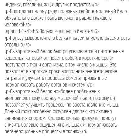
индейки, говядины, яиц и других продуктов.</p>
<p>Благодаря целому ряду полезных свойств, молочный бело
обязательно должен быть включен в рацион каждого
человека!</p>
<span id="i-4"><h3>Польза молочного белка</h3>
<p>Пользу сывороточного белка и казеина можно рассмотреть
отдельно.</p>
<p>Сывороточный белок быстро усваивается и питательные
вещества, который он несет с собой, в короткие сроки
поступают в ткани организма, в том числе в мышцы. Это
позволяет в короткие сроки восполнить энергетические
затраты и улучшить процессы обмена, призванные
нормализовать работу органов и систем.</p>
<p>Сывороточный белок наиболее приближен к
аминокислотному составу мышечной ткани, поэтому он
позволяет улучшить процессы по восстановлению мышц.
Данный факт особенно актуален для тех, кто активно
занимается спортом. Кисломолочные продукты помогут
снизить болевые ощущения в мышцах и нормализовать
регенерационные процессы в тканях.</p>