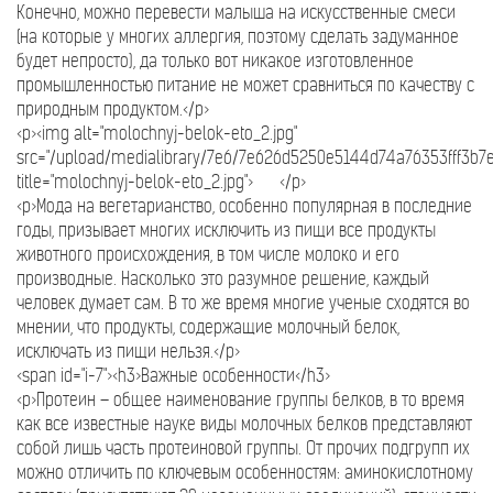
Конечно, можно перевести малыша на искусственные смеси
(на которые у многих аллергия, поэтому сделать задуманное
будет непросто), да только вот никакое изготовленное
промышленностью питание не может сравниться по качеству с
природным продуктом.</p>
<p><img alt="molochnyj-belok-eto_2.jpg"
src="/upload/medialibrary/7e6/7e626d5250e5144d74a76353fff3b7e
title="molochnyj-belok-eto_2.jpg"> </p>
<p>Мода на вегетарианство, особенно популярная в последние
годы, призывает многих исключить из пищи все продукты
животного происхождения, в том числе молоко и его
производные. Насколько это разумное решение, каждый
человек думает сам. В то же время многие ученые сходятся во
мнении, что продукты, содержащие молочный белок,
исключать из пищи нельзя.</p>
<span id="i-7"><h3>Важные особенности</h3>
<p>Протеин – общее наименование группы белков, в то время
как все известные науке виды молочных белков представляют
собой лишь часть протеиновой группы. От прочих подгрупп их
можно отличить по ключевым особенностям: аминокислотному