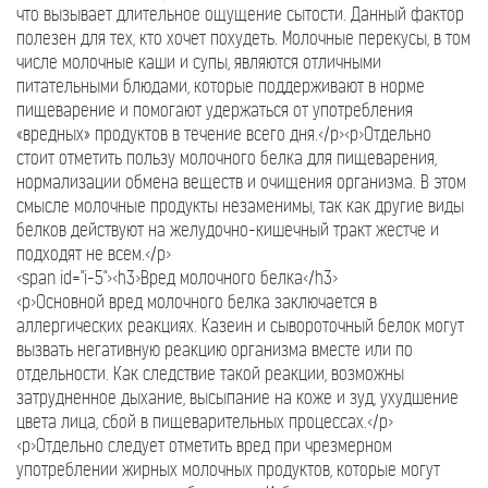
что вызывает длительное ощущение сытости. Данный фактор
полезен для тех, кто хочет похудеть. Молочные перекусы, в том
числе молочные каши и супы, являются отличными
питательными блюдами, которые поддерживают в норме
пищеварение и помогают удержаться от употребления
«вредных» продуктов в течение всего дня.</p><p>Отдельно
стоит отметить пользу молочного белка для пищеварения,
нормализации обмена веществ и очищения организма. В этом
смысле молочные продукты незаменимы, так как другие виды
белков действуют на желудочно-кишечный тракт жестче и
подходят не всем.</p>
<span id="i-5"><h3>Вред молочного белка</h3>
<p>Основной вред молочного белка заключается в
аллергических реакциях. Казеин и сывороточный белок могут
вызвать негативную реакцию организма вместе или по
отдельности. Как следствие такой реакции, возможны
затрудненное дыхание, высыпание на коже и зуд, ухудшение
цвета лица, сбой в пищеварительных процессах.</p>
<p>Отдельно следует отметить вред при чрезмерном
употреблении жирных молочных продуктов, которые могут