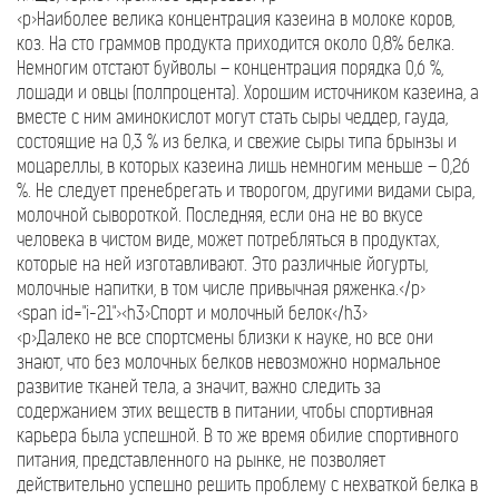
<p>Наиболее велика концентрация казеина в молоке коров,
коз. На сто граммов продукта приходится около 0,8% белка.
Немногим отстают буйволы – концентрация порядка 0,6 %,
лошади и овцы (полпроцента). Хорошим источником казеина, а
вместе с ним аминокислот могут стать сыры чеддер, гауда,
состоящие на 0,3 % из белка, и свежие сыры типа брынзы и
моцареллы, в которых казеина лишь немногим меньше – 0,26
%. Не следует пренебрегать и творогом, другими видами сыра,
молочной сывороткой. Последняя, если она не во вкусе
человека в чистом виде, может потребляться в продуктах,
которые на ней изготавливают. Это различные йогурты,
молочные напитки, в том числе привычная ряженка.</p>
<span id="i-21"><h3>Спорт и молочный белок</h3>
<p>Далеко не все спортсмены близки к науке, но все они
знают, что без молочных белков невозможно нормальное
развитие тканей тела, а значит, важно следить за
содержанием этих веществ в питании, чтобы спортивная
карьера была успешной. В то же время обилие спортивного
питания, представленного на рынке, не позволяет
действительно успешно решить проблему с нехваткой белка в