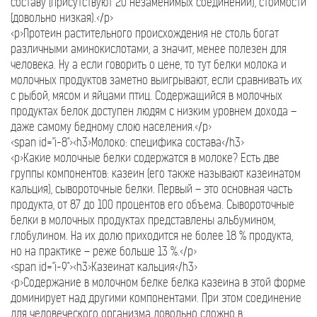
составу (присутствуют 20 незаменимых соединений), стоимости
(довольно низкая).</p>
<p>Протеин растительного происхождения не столь богат
различными аминокислотами, а значит, менее полезен для
человека. Ну а если говорить о цене, то тут белки молока и
молочных продуктов заметно выигрывают, если сравнивать их
с рыбой, мясом и яйцами птиц. Содержащийся в молочных
продуктах белок доступен людям с низким уровнем дохода –
даже самому бедному слою населения.</p>
<span id="i-8"><h3>Молоко: специфика состава</h3>
<p>Какие молочные белки содержатся в молоке? Есть две
группы компонентов: казеин (его также называют казеинатом
кальция), сывороточные белки. Первый – это основная часть
продукта, от 87 до 100 процентов его объема. Сывороточные
белки в молочных продуктах представлены альбумином,
глобулином. На их долю приходится не более 18 % продукта,
но на практике – реже больше 13 %.</p>
<span id="i-9"><h3>Казеинат кальция</h3>
<p>Содержание в молочном белке белка казеина в этой форме
доминирует над другими компонентами. При этом соединение
для человеческого организма довольно сложно в