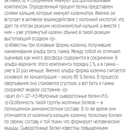
активность, и соединение именуют фосфаткальциевым
комплексом. Определенный процент белка представлен
солями кальция, которые именуют казеинатом. Именно он
вступает в активное взаимодействие с молочной кислотой, что
дает по итогам реакции молочнокислый кальций, а вместе с
ним – уже упомянутый казеин, обычно в такой реакции
выступающий осадком.</p>
<p>Известны три основные формы казеина, получившие
наименования альфа, бета, гамма. Между собой их отличают,
оценивая, как много фосфора содержится в соединении. В
альфа-варианте этого компонента порядка 1 %, а в гамма –
уже в 10 раз меньше. Именно альфа-форма казеина считается
основной, ее концентрация – около 85 % белка. В процессе
свёртывания она становится сгустком, а вот бета и гамма
сохраняют жидкое состояние.</p>
<span id="i-12"><h3>Молочные сывороточные белки</h3>
<p>Особенность такой группы молочных белков — в
полноценном аминокислотном составе. В то же время они
отличаются от казеината кальция, казеина, поскольку близки
по своему составу к той ткани, что формирует человеческие
мышцы. Сывороточные белки известны повышенными