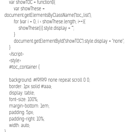
var showTOC = function(){
var showThese =
document.getElementsByClassName("toc_list");
for (var i = 0; i < showThese.length; i++){
showThese[i].style.display = "";
}
document.getElementById("showTOC").style.display = "none";
}
</script>
<style>
#toc_container {
background: #f9f9f9 none repeat scroll 0 0;
border: 1px solid #aaa;
display: table;
font-size: 100%;
margin-bottom: 1em;
padding: 5px;
padding-right: 10%;
width: auto;
}