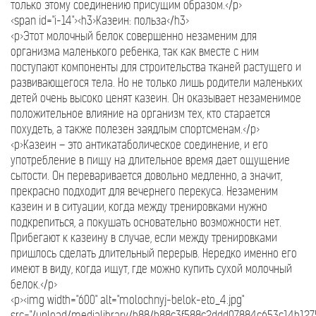
только этому соединению присущим образом.</p>
<span id="i-14"><h3>Казеин: польза</h3>
<p>Этот молочный белок совершенно незаменим для
организма маленького ребенка, так как вместе с ним
поступают компоненты для строительства тканей растущего и
развивающегося тела. Но не только лишь родители маленьких
детей очень высоко ценят казеин. Он оказывает незаменимое
положительное влияние на организм тех, кто старается
похудеть, а также полезен заядлым спортсменам.</p>
<p>Казеин – это антикатаболическое соединение, и его
употребление в пищу на длительное время дает ощущение
сытости. Он переваривается довольно медленно, а значит,
прекрасно подходит для вечернего перекуса. Незаменим
казеин и в ситуации, когда между тренировками нужно
подкрепиться, а покушать основательно возможности нет.
Прибегают к казеину в случае, если между тренировками
пришлось сделать длительный перерыв. Нередко именно его
имеют в виду, когда ищут, где можно купить сухой молочный
белок.</p>
<p><img width="600" alt="molochnyj-belok-eto_4.jpg"
src="/upload/medialibrary/b88/b88c3f588c2ddd97884c653c14b1275