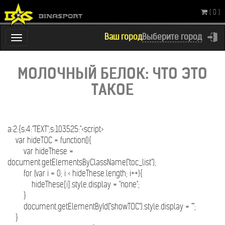
( 0 )
Ваш город
Выберите город
Переключатель
навигации
МОЛОЧНЫЙ БЕЛОК: 
ТАКОЕ
a:2:{s:4:"TEXT";s:103525:"<script>
var hideTOC = function(){
var hideThese =
document.getElementsByClassName("toc_list");
for (var i = 0; i < hideThese.length; i++){
hideThese[i].style.display = "none";
}
document.getElementById("showTOC").style.display = "";
}