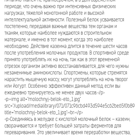
периоде, что очень важно при интенсивных физических
нагрузках, тяжелой монотонной работе и высокой
интеллектуальной активности. Полезный белок усваивается
постепенно, передавая важные вещества тем органам и
тканям, которые наиболее нуждаются в строительном
материале, и именно в тот момент, когда это наиболее
необходимо. Действие казеина длится в течение шести часов
после употребления молочных продуктов. В спортивной среде
принято употреблять их на ночь, так как в этот временной
отрезок организм активно восстанавливается, для чего нужны
незаменимые аминокислоты. Спортсмены, которые стремятся
нарастить мышечную массу, могут употреблять на ночь творог
или йогурт. Особенно эффективен данный метод, если вы
ежедневно тренируетесь не менее двух часов.</p>
<p><img alt="molochnyj-belok-eto_1.jpg"
src="/upload/medialibrary/071/071c96cbd493d594e5c62be65f0b89c
title="molochnyj-belok-eto_1.jpg"><br></p>
<p>Соединяясь в желудке с кислотой молочный белок – казеин,
сворачивается и требует большей затраты ферментов для
переваривания. Это увеличивает время переработки вещества,