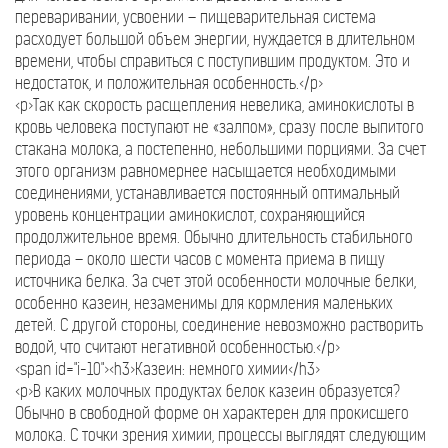
переваривании, усвоении – пищеварительная система
расходует большой объем энергии, нуждается в длительном
времени, чтобы справиться с поступившим продуктом. Это и
недостаток, и положительная особенность.</p>
<p>Так как скорость расщепления невелика, аминокислоты в
кровь человека поступают не «залпом», сразу после выпитого
стакана молока, а постепенно, небольшими порциями. За счет
этого организм равномернее насыщается необходимыми
соединениями, устанавливается постоянный оптимальный
уровень концентрации аминокислот, сохраняющийся
продолжительное время. Обычно длительность стабильного
периода – около шести часов с момента приема в пищу
источника белка. За счет этой особенности молочные белки,
особенно казеин, незаменимы для кормления маленьких
детей. С другой стороны, соединение невозможно растворить
водой, что считают негативной особенностью.</p>
<span id="i-10"><h3>Казеин: немного химии</h3>
<p>В каких молочных продуктах белок казеин образуется?
Обычно в свободной форме он характерен для прокисшего
молока. С точки зрения химии, процессы выглядят следующим