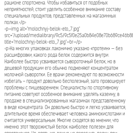
рационе спортсмена. Чтобы избавиться от подобных
неприятностей, стоит уделить особенное внимание составу
специальных продуктов, представленных на магазинных
полках.</p>
<p><img alt="molochnyj-belok-eto_7.jpg"
src="/upload/medialibrary/9c5/9c5f0e25a0b84e08e70b689ce46b889
title="molochnyj-belok-eto_7.jpg"><br></p>
<p>На многих упаковках лаконично указано «протеин» — без
расшифровки, какого рода белок содержится внутри.
Наиболее быстро усваивается сывороточный белок, но в
дешевой продукции его обычно подменяют концентратом
молочной сыворотки. Ее врачи рекомендуют по возможности
избегать – продукт довольно бесполезный, зато провоцирует
проблемы с пищеварением. Специалисты по спортивному
питанию советуют особенное внимание уделять казеину, в
продаже в специализированных магазинах представленному
в виде концентрата. Он довольно быстро и легко усваивается,
длительное время обеспечивает человека аминокислотами и
считается универсальным. Многие сходятся во мнении, что
именно этот творожистый белок наиболее полезен для