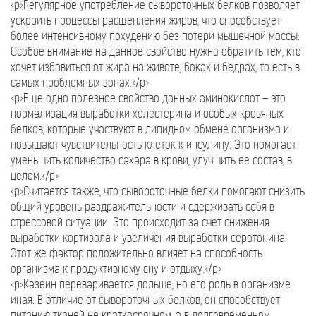
<p>Регулярное употребление сывороточных белков позволяет
ускорить процессы расщепления жиров, что способствует
более интенсивному похудению без потери мышечной массы.
Особое внимание на данное свойство нужно обратить тем, кто
хочет избавиться от жира на животе, боках и бедрах, то есть в
самых проблемных зонах.</p>
<p>Еще одно полезное свойство данных аминокислот – это
нормализация выработки холестерина и особых кровяных
белков, которые участвуют в липидном обмене организма и
повышают чувствительность клеток к инсулину. Это помогает
уменьшить количество сахара в крови, улучшить ее состав, в
целом.</p>
<p>Считается также, что сывороточные белки помогают снизить
общий уровень раздражительности и сдерживать себя в
стрессовой ситуации. Это происходит за счет снижения
выработки кортизола и увеличения выработки серотонина.
Этот же фактор положительно влияет на способность
организма к продуктивному сну и отдыху.</p>
<p>Казеин переваривается дольше, но его роль в организме
иная. В отличие от сывороточных белков, он способствует
питанию тканей не краткосрочном, а в долговременном