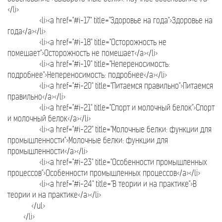
</li>
<li><a href="#i-17" title="Здоровье на года">Здоровье на
года</a></li>
<li><a href="#i-18" title="Осторожность не
помешает">Осторожность не помешает</a></li>
<li><a href="#i-19" title="Непереносимость:
подробнее">Непереносимость: подробнее</a></li>
<li><a href="#i-20" title="Питаемся правильно">Питаемся
правильно</a></li>
<li><a href="#i-21" title="Спорт и молочный белок">Спорт
и молочный белок</a></li>
<li><a href="#i-22" title="Молочные белки: функции для
промышленности">Молочные белки: функции для
промышленности</a></li>
<li><a href="#i-23" title="Особенности промышленных
процессов">Особенности промышленных процессов</a></li>
<li><a href="#i-24" title="В теории и на практике">В
теории и на практике</a></li>
</ul>
</li>