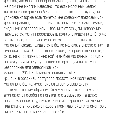
<p>О том, что бывает непереносимость, знают многие. По этой
же причине многим известно, что есть молочный белок
лактоза, и совершенно безопасны только те продукты, на
упаковке которые есть пометка «не содержит лактозы».</p>
<p>Как правило, непереносимость проявляется симптомами,
сходными с отравлением, – возникают газы, пищеварение
нарушается, могут преследовать колики в кишечнике. В то же
время люди, чей организм не может перерабатывать
молочный сахар, нуждаются в белке молока, а вместе с ним – в
аминокислотах. Это и стало толчком для промышленности, и
сегодня в продаже можно найти любые молочные продукты,
по вкусу ничем не уступающие содержащим лактозу, но
безопасные для аллергиков.</p>
<span id="i-20"><h3>Питаемся правильно</h3>
<p>Дабы в организм поступало достаточное количество
молочного белка, имеет смысл строить свою диету
соответствующим образом. Следует помнить, что нехватка
аминокислот особенно негативно сказывается на детях –
новорожденных, грудничках. И все же взрослое население
планеты, сталкиваясь с недостатком главнейших элементов в
пище, теряет прежнее здоровье.</p>