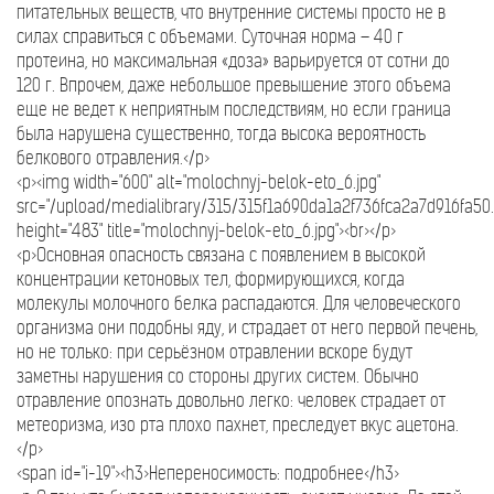
питательных веществ, что внутренние системы просто не в
силах справиться с объемами. Суточная норма – 40 г
протеина, но максимальная «доза» варьируется от сотни до
120 г. Впрочем, даже небольшое превышение этого объема
еще не ведет к неприятным последствиям, но если граница
была нарушена существенно, тогда высока вероятность
белкового отравления.</p>
<p><img width="600" alt="molochnyj-belok-eto_6.jpg"
src="/upload/medialibrary/315/315f1a690da1a2f736fca2a7d916fa50.
height="483" title="molochnyj-belok-eto_6.jpg"><br></p>
<p>Основная опасность связана с появлением в высокой
концентрации кетоновых тел, формирующихся, когда
молекулы молочного белка распадаются. Для человеческого
организма они подобны яду, и страдает от него первой печень,
но не только: при серьёзном отравлении вскоре будут
заметны нарушения со стороны других систем. Обычно
отравление опознать довольно легко: человек страдает от
метеоризма, изо рта плохо пахнет, преследует вкус ацетона.
</p>
<span id="i-19"><h3>Непереносимость: подробнее</h3>