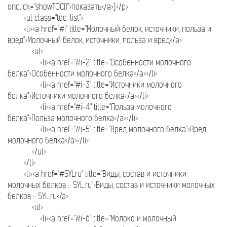
onclick="showTOC()">показать</a>]</p>
<ul class="toc_list">
<li><a href="#i" title="Молочный белок, источники, польза и
вред">Молочный белок, источники, польза и вред</a>
<ul>
<li><a href="#i-2" title="Особенности молочного
белка">Особенности молочного белка</a></li>
<li><a href="#i-3" title="Источники молочного
белка">Источники молочного белка</a></li>
<li><a href="#i-4" title="Польза молочного
белка">Польза молочного белка</a></li>
<li><a href="#i-5" title="Вред молочного белка">Вред
молочного белка</a></li>
</ul>
</li>
<li><a href="#SYLru" title="Виды, состав и источники
молочных белков :: SYL.ru">Виды, состав и источники молочных
белков :: SYL.ru</a>
<ul>
<li><a href="#i-6" title="Молоко и молочный