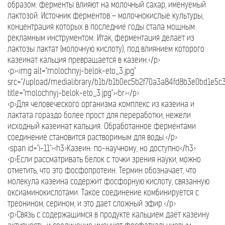
образом: ферменты влияют на молочный сахар, именуемый
лактозой. Источник ферментов – молочнокислые культуры,
концентрация которых в последние годы стала мощным
рекламным инструментом. Итак, ферментация делает из
лактозы лактат (молочную кислоту), под влиянием которого
казеинат кальция превращается в казеин.</p>
<p><img alt="molochnyj-belok-eto_3.jpg"
src="/upload/medialibrary/b1b/b1b0ec5b2f70a3a84fd8b3e0bd1e5c3
title="molochnyj-belok-eto_3.jpg"><br></p>
<p>Для человеческого организма комплекс из казеина и
лактата гораздо более прост для переработки, нежели
исходный казеинат кальция. Обработанное ферментами
соединение становится растворимым для воды.</p>
<span id="i-11"><h3>Казеин: по-научному, но доступно</h3>
<p>Если рассматривать белок с точки зрения науки, можно
отметить, что это фосфопротеин. Термин обозначает, что
молекула казеина содержит фосфорную кислоту, связанную
оксиаминокислотами. Такое соединение комбинируется с
треонином, серином, и это дает сложный эфир.</p>
<p>Связь с содержащимся в продукте кальцием дает казеину