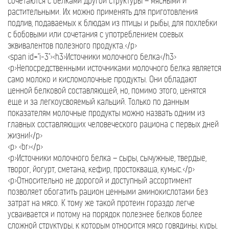
сочетаются с белками другой структуры – мясными и
растительными. Их можно применять для приготовления
подлив, подаваемых к блюдам из птицы и рыбы, для похлебки
с бобовыми или сочетания с употреблением соевых
эквивалентов полезного продукта.</p>
<span id="i-3"><h3>Источники молочного белка</h3>
<p>Непосредственными источниками молочного белка является
само молоко и кисломолочные продукты. Они обладают
ценной белковой составляющей, но, помимо этого, ценятся
еще и за легкоусвояемый кальций. Только по данным
показателям молочные продукты можно назвать одним из
главных составляющих человеческого рациона с первых дней
жизни!</p>
<p> <br></p>
<p>Источники молочного белка – сыры, сычужные, твердые,
творог, йогурт, сметана, кефир, простокваша, кумыс.</p>
<p>Относительно не дорогой и доступный ассортимент
позволяет обогатить рацион ценными аминокислотами без
затрат на мясо. К тому же такой протеин гораздо легче
усваивается и потому на порядок полезнее белков более
сложной структуры, к которым относится мясо говядины, куры,