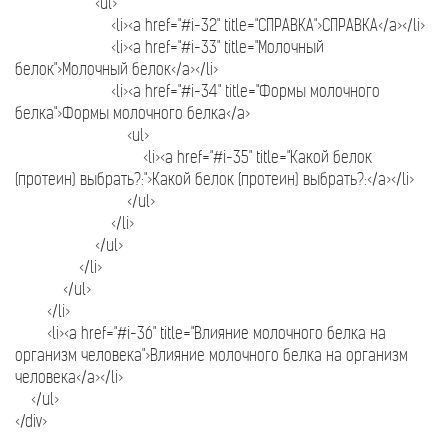
<ul>
<li><a href="#i-32" title="СПРАВКА">СПРАВКА</a></li>
<li><a href="#i-33" title="Молочный
белок">Молочный белок</a></li>
<li><a href="#i-34" title="Формы молочного
белка">Формы молочного белка</a>
<ul>
<li><a href="#i-35" title="Какой белок
(протеин) выбрать?:">Какой белок (протеин) выбрать?:</a></li>
</ul>
</li>
</ul>
</li>
</ul>
</li>
<li><a href="#i-36" title="Влияние молочного белка на
организм человека">Влияние молочного белка на организм
человека</a></li>
</ul>
</div>