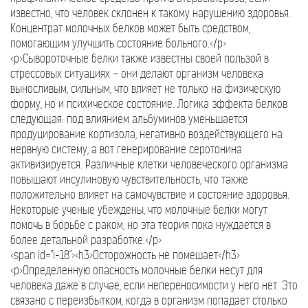
известно, что человек склонен к такому нарушению здоровья.
Концентрат молочных белков может быть средством,
помогающим улучшить состояние больного.</p>
<p>Сывороточные белки также известны своей пользой в
стрессовых ситуациях – они делают организм человека
выносливым, сильным, что влияет не только на физическую
форму, но и психическое состояние. Логика эффекта белков
следующая: под влиянием альбуминов уменьшается
продуцирование кортизола, негативно воздействующего на
нервную систему, а вот генерирование серотонина
активизируется. Различные клетки человеческого организма
повышают инсулиновую чувствительность, что также
положительно влияет на самочувствие и состояние здоровья.
Некоторые ученые убеждены, что молочные белки могут
помочь в борьбе с раком, но эта теория пока нуждается в
более детальной разработке.</p>
<span id="i-18"><h3>Осторожность не помешает</h3>
<p>Определенную опасность молочные белки несут для
человека даже в случае, если непереносимости у него нет. Это
связано с переизбытком, когда в организм попадает столько