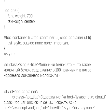
.toc_title {
font-weight: 700;
text-align: center;
}
#toc_container li, #toc_container ul, #toc_container ul li{
list-style: outside none none !important;
}
</style>
<h1 class="single-title">Молочный белок это – что такое
молочный белок, содержание в 100 граммах и в литре
коровьего домашнего молока</h1>
<div id="toc_container">
<p class="toc_title">Содержание [<a href="javascript:void(null)"
class="toc_list" onclick="hideTOC()">скрыть</a><a
href="javascript:void(null)" id="showTOC" style="display:none;"