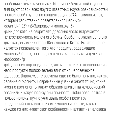
анаболическими качествами. Молочные белки этой группы
лидируют среди всех других известных науке разновидностей
протеиновой группы по концентрации ВСАА – аминокислот,
которым свойственна разветвленная цепь.</p>
<span id="i-13"><h3>Здоровье и молоко</h3>
<p>Ни для кого не секрет, что довольно часто встречается
непереносимость молочного белка. Особенно характерно это
для скандинавских стран, Финляндии и Китая. Но это еще не
является показателем того, что продукты, содержащие
молочный белок, опасны для человека – на самом деле все
наоборот.</p>
<p>С древних пор люди знали, что молоко и изготовленные из
него продукты положительно влияют на человеческое
здоровье. Впрочем, в те времена еще не было понятно, как это
явление объяснить. Современные ученые знают точно, какие
именно компоненты каким образом влияют на человеческий
организм и какую пользу они приносят. Чтобы разобраться в
пользе молока, нужно учитывать особенности групп
соединений, составляющих все молочные белки, так как
каждое из них имеет свои особенности и влияет на человека