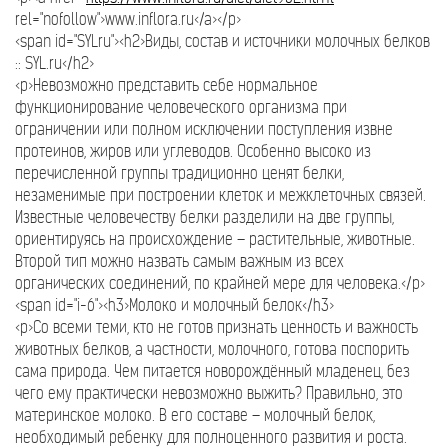
rel="nofollow">www.inflora.ru</a></p>
<span id="SYLru"><h2>Виды, состав и источники молочных белков
:: SYL.ru</h2>
<p>Невозможно представить себе нормальное
функционирование человеческого организма при
ограничении или полном исключении поступления извне
протеинов, жиров или углеводов. Особенно высоко из
перечисленной группы традиционно ценят белки,
незаменимые при построении клеток и межклеточных связей.
Известные человечеству белки разделили на две группы,
ориентируясь на происхождение – растительные, животные.
Второй тип можно назвать самым важным из всех
органических соединений, по крайней мере для человека.</p>
<span id="i-6"><h3>Молоко и молочный белок</h3>
<p>Со всеми теми, кто не готов признать ценность и важность
животных белков, а частности, молочного, готова поспорить
сама природа. Чем питается новорождённый младенец, без
чего ему практически невозможно выжить? Правильно, это
материнское молоко. В его составе – молочный белок,
необходимый ребенку для полноценного развития и роста.