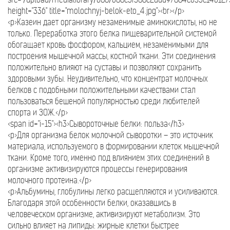
height="336" title="molochnyj-belok-eto_4.jpg"><br></p>
<p>Казеин дает организму незаменимые аминокислоты, но не
только. Переработка этого белка пищеварительной системой
обогащает кровь фосфором, кальцием, незаменимыми для
построения мышечной массы, костной ткани. Эти соединения
положительно влияют на суставы и позволяют сохранить
здоровыми зубы. Неудивительно, что концентрат молочных
белков с подобными положительными качествами стал
пользоваться бешеной популярностью среди любителей
спорта и ЗОЖ.</p>
<span id="i-15"><h3>Сывороточные белки: польза</h3>
<p>Для организма белок молочной сыворотки – это источник
материала, используемого в формировании клеток мышечной
ткани. Кроме того, именно под влиянием этих соединений в
организме активизируются процессы генерирования
молочного протеина.</p>
<p>Альбумины, глобулины легко расщепляются и усиливаются.
Благодаря этой особенности белки, оказавшись в
человеческом организме, активизируют метаболизм. Это
сильно влияет на липиды: жирные клетки быстрее