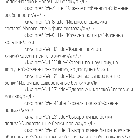
белок">Молоко и молочный белок</a></li>
<li><a href="#i-7" title="Важные особенности">Важные
особенности</a></li>
<li><a href="#i-8" title="Молоко: специфика
состава">Молоко: специфика состава</a></li>
<li><a href="#i-9" title="Казеинат кальция">Казеинат
кальция</a></li>
<li><a href="#i-10" title="Казеин: немного
химии">Казеин: немного химии</a></li>
<li><a href="#i-11" title="Казеин: по-научному, но
доступно">Казеин: по-научному, но доступно</a></li>
<li><a href="#i-12" title="Молочные сывороточные
белки">Молочные сывороточные белки</a></li>
<li><a href="#i-13" title="Здоровье и молоко">Здоровье и
молоко</a></li>
<li><a href="#i-14" title="Казеин: польза">Казеин:
польза</a></li>
<li><a href="#i-15" title="Сывороточные белки:
польза">Сывороточные белки: польза</a></li>
<li><a href="#i-16" title="Сывороточные белки: научное
обоснование">Сывороточные белки: научное обоснование</a>