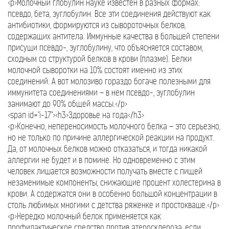
<p>Молочный глобулин науке известен в разных формах:
псевдо, бета, эуглобулин. Все эти соединения действуют как
антибиотики, формируются из сывороточных белков,
содержащих антитела. Иммунные качества в большей степени
присущи псевдо-, эуглобулину, что объясняется составом,
сходным со структурой белков в крови (плазме). Белки
молочной сыворотки на 10% состоят именно из этих
соединений. А вот молозиво гораздо богаче полезными для
иммунитета соединениями – в нем псевдо-, эуглобулин
занимают до 90% общей массы.</p>
<span id="i-17"><h3>Здоровье на года</h3>
<p>Конечно, непереносимость молочного белка – это серьезно,
но не только по причине аллергической реакции на продукт.
Да, от молочных белков можно отказаться, и тогда никакой
аллергии не будет и в помине. Но одновременно с этим
человек лишается возможности получать вместе с пищей
незаменимые компоненты, снижающие процент холестерина в
крови. А содержатся они в особенно большой концентрации в
столь любимых многими с детства ряженке и простокваше.</p>
<p>Нередко молочный белок применяется как
профилактическое средство против атеросклероза, если