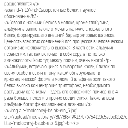
расщепляются.</p>
<span id="i-16"><h3>Сывороточные белки: научное
обоснование</h3>
<p>Говоря о наличии белков в молоке, кроме глобулина,
альбумина важно также отмечать наличие специального
белка, формирующего внешний барьер жировых шариков.
Ценность всех этих соединений для процессов в человеческом
организме исключительно высокая. В частности, альбумин
незаменим, так как включает в себя серу, а не только
аминокислоты (коих тут, между прочим, очень много).</p>
<p>Альбумин, встречающийся в сыворотке крови, близок по
своим особенностям к тому, какой обнаруживают в
кристаллической форме в молоке. В альфа-версии такого
белка высока концентрация триптофана, необходимого
растущему организму – здесь его содержится примерно в 4
раза больше, нежели в прочих соединениях. Также альфа-
альбумин богат фенилаланином, лизином.</p>
<p><img alt="molochnyj-belok-eto_5.jpg"
src="/upload/medialibrary/78f/78f87f99137b76754120c5acbef2b27e.
title="molochnyj-belok-eto_5.jpg"><br></p>