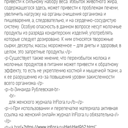
привести к сильному набору веса. Избыток животного жира,
содержащегося здесь, может привести к проблемам печени,
увеличить нагрузку на органы очищения организма и
пищеварения, а, следовательно, и на сердечно-сосудистую
систему. Особую опасность в данном вопросе несут молочные
продукты из разряда кондитерских изделий, употреблять
которые следует дозировано. К ним относятся творожные
сырки, десерты, массы, мороженное – для диеты и здоровья, в
целом, это запретные продукты.</p>
<p>Существует также мнение, что переизбыток молока и
молочных продуктов в питании может привести к обратному
эффекту, то есть не укреплению костной и мышечной ткани, а
к ее разрушению из-за повышения уровни закисленности
всего организма.</p>
<p><b>Зинаида Рублевская<br>
<br>
для женского журнала InFlora.ru</b></p>
<p><i>При использовании и перепечатке материала активная
ссылка на женский онлайн журнал InFlora.ru обязательна</i>
</p>
<p><a href="
https://www.inflora.ru/diet/diet962.html
"