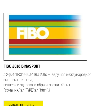
FIBO 2016 BINASPORT
a:2:{s:4:"TEXT";s:103:"FIBO 2016 – ведущая международная
выставка фитнеса,
велнеса и здорового образа жизни. Кёльн
Германия.";s:4:"TYPE";s:4:"html";}
ЧИТАТЬ ПОДРОБНЕЕ