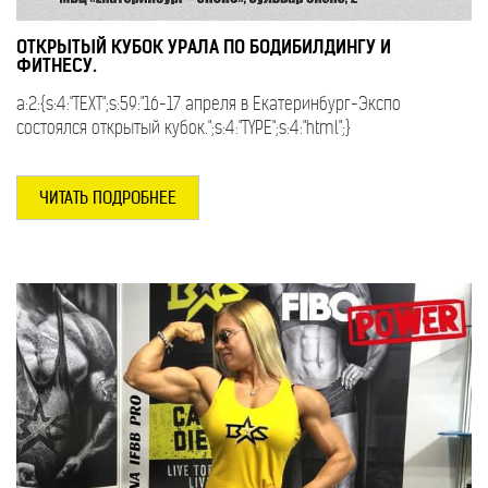
ОТКРЫТЫЙ КУБОК УРАЛА ПО БОДИБИЛДИНГУ И
ФИТНЕСУ.
a:2:{s:4:"TEXT";s:59:"16-17 апреля в Екатеринбург-Экспо
состоялся открытый кубок.";s:4:"TYPE";s:4:"html";}
ЧИТАТЬ ПОДРОБНЕЕ