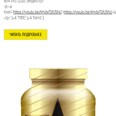
York Pro 2016. Видео</p>
<p><a
href="
https://youtu.be/Im6vT1fU5hU
">
https://youtu.be/Im6vT1fU5hU
</
</p>";s:4:"TYPE";s:4:"html";}
ЧИТАТЬ ПОДРОБНЕЕ