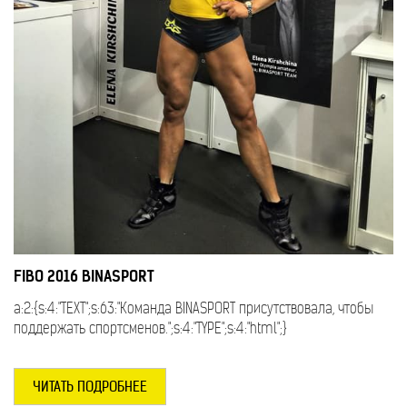
FIBO 2016 BINASPORT
a:2:{s:4:"TEXT";s:63:"Команда BINASPORT присутствовала, чтобы
поддержать спортсменов.";s:4:"TYPE";s:4:"html";}
ЧИТАТЬ ПОДРОБНЕЕ