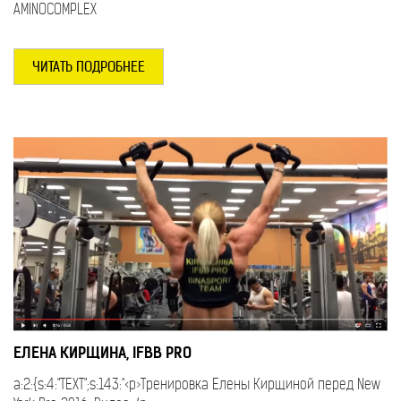
АМINOCOMPLEX
ЧИТАТЬ ПОДРОБНЕЕ
ЕЛЕНА КИРЩИНА, IFBB PRO
a:2:{s:4:"TEXT";s:143:"<p>Тренировка Елены Кирщиной перед New