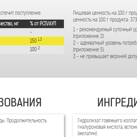
еспечит поступление:
Пищевая ценность на 100 г прод
ценность на 100 г продукта: 373
ество, мг
% от РСП/АУП
1 - рекомендуемый суточный ур
-
(приложение 2).
1,3
150
2 - адекватный уровень потре
2
100
(приложение 5).
3 - не превышает верхний доп
ЗОВАНИЯ
ИНГРЕД
еды. Продолжительность
Гидролизат говяжьего коллаг
гиалуроновая кислота, вспо
(желатин).