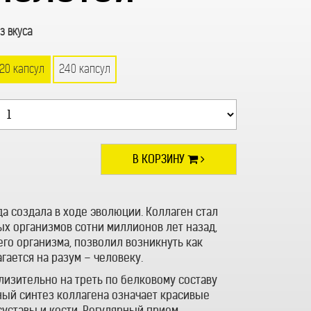
з вкуса
120 капсул
240 капсул
В КОРЗИНУ
а создала в ходе эволюции. Коллаген стал
х организмов сотни миллионов лет назад,
его организма, позволил возникнуть как
гается на разум – человеку.
изительно на треть по белковому составу
ьный синтез коллагена означает красивые
уставы и кости. Регулярный прием