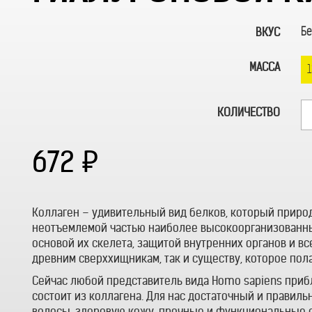
Бе
ВКУС
МАССА
КОЛИЧЕСТВО
672
Коллаген – удивительный вид белков, который природ
неотъемлемой частью наиболее высокоорганизованны
основой их скелета, защитой внутренних органов и вс
древним сверххищникам, так и существу, которое пола
Сейчас любой представитель вида Homo sapiens прибл
состоит из коллагена. Для нас достаточный и правил
волосы, здоровую кожу, прочные и функциональные с