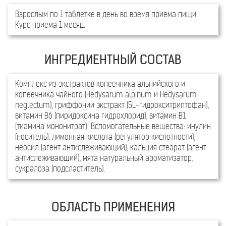
Взрослым по 1 таблетке в день во время приема пищи.
Курс приёма 1 месяц.
Комплекс из экстрактов копеечника альпийского и
копеечника чайного (Hedysarum alpinum и Hedysarum
neglectum), гриффонии экстракт (5L-гидрокситриптофан),
витамин В6 (пиридоксина гидрохлорид), витамин В1
(тиамина мононитрат). Вспомогательные вещества: инулин
(носитель), лимонная кислота (регулятор кислотности),
неосил (агент антислеживающий), кальция стеарат (агент
антислеживающий), мята натуральный ароматизатор,
сукралоза (подсластитель).