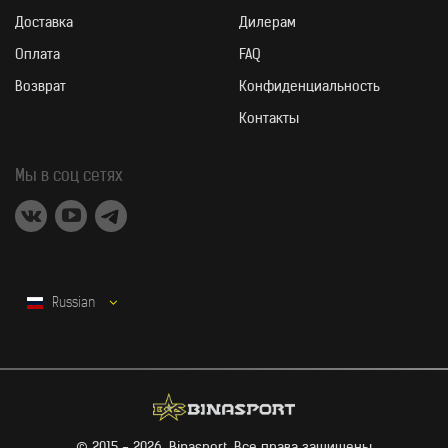
ПРОДУКТ СОДЕРЖИТ
ОБЛАСТЬ ПРИМЕНЕ
Доставка
Дилерам
Оплата
FAQ
Возврат
Конфиденциальность
Контакты
УЗНАТЬ БОЛЬШЕ
Мы в соц сетях
Russian
ФОРМА ВЫПУСК
© 2015 - 2026. Binasport, Все права защищены