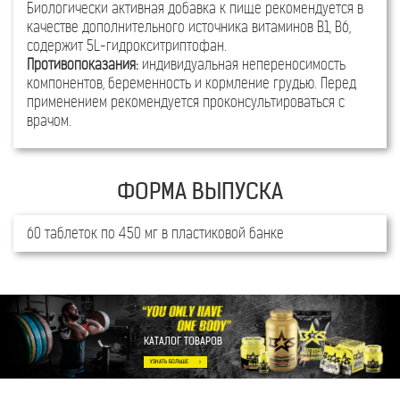
Прием 1 таблетки (рекомендуемая суточная доза) обеспечит поступл
Биологически активная добавка к пище рекомендуется в
качестве дополнительного источника витаминов В1, В6,
Наименование показателя
мг
содержит 5L-гидрокситриптофан.
витамин В1
1,4
Противопоказания:
индивидуальная непереносимость
витамин В6
2,0
компонентов, беременность и кормление грудью. Перед
применением рекомендуется проконсультироваться с
5L-гидрокситриптофан
50
врачом.
Пищевая ценность 100 грамм продукта: углеводы -0,1 г, пищевые в
Энергетическая ценность 100 грамм продукта: 500 кДж / 120 ккал
1
РСП – рекомендуемый суточный уровень потребления согласно ТР Т
60 таблеток по 450 мг в пластиковой банке
СПОСОБ ИСПОЛЬЗОВ
КАТАЛОГ ТОВАРОВ