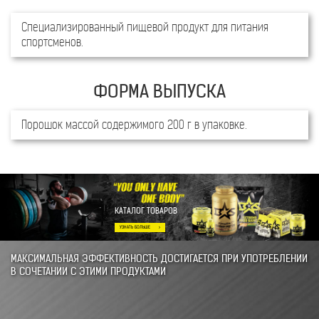
На 100г. продукта
Специализированный пищевой продукт для питания
спортсменов.
100%
87г
Креатин моногидрат
Креатин
Порошок массой содержимого 200 г в упаковке.
ВКУС
ПИЩЕВАЯ ЦЕННОСТЬ
100 ГРАММ
КАТАЛОГ ТОВАРОВ
Без вкусовых
Креатин моногидрат
100 г (89,7 г)
добавок
(креатин)
С вкусовыми
Креатин моногидрат
97 г (87 г)
добавками
(креатин)
Примечание: % РСП – процент от рекомендованного уровня суточного