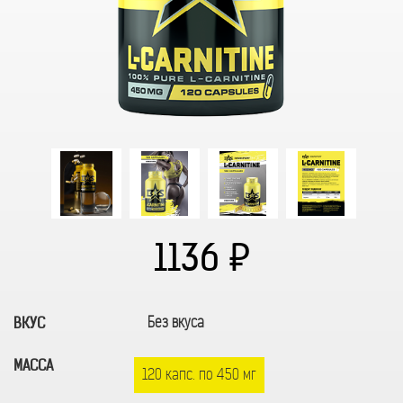
1136
Без вкуса
ВКУС
МАССА
120 капс. по 450 мг