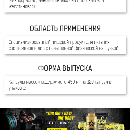
(микрокристаллическая целлюлоза Е460, капсула
желатиновая).
Специализированный пищевой продукт для питания
спортсменов и лиц с повышенной физической нагрузкой.
НА 100 Г ПРОДУКТА
97г
67г
L-карнитин тартрат
L-карнитин
Капсулы массой содержимого 450 мг по 120 капсул в
упаковке
ПИЩЕВАЯ ЦЕННОСТЬ
100 ГРАММ
В 1 КАПСУЛЕ
КАТАЛОГ ТОВАРОВ
L-карнитин тартрат
97 г
450 мг