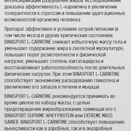
интенсификации разрушения жиров. Исследованиями
доказана эффективность L-карнитина в увеличении
толерантности к стрессам и повышении адаптационных
возможностей организма человека.
Препарат эффективен в условиях острой гипоксии (в
том числе мозга) и других критических состояниях.
BINASPORT L-CARNITINE снижает избыточную массу тела и
уменьшает содержание жира в скелетной мускулатуре,
повышает порог резистентности к физической
нагрузке, уменьшает степень лактатацидоза и
восстанавливает работоспособность после длительных
физических нагрузок. При этом BINASPORT L-CARNITINE
способствует экономному расходованию гликогена и
увеличению его запасов в печени и мышцах.
BINASPORT L-CARNITINE рекомендуется принимать во
время циклов по набору массы, с целью
предотвращения жирообразования, совмещая его с
BINASPORT SUPRIME WHEY PROTEIN или EXTREME MASS
GAINER. BINASPORT L-CARNITINE способствует повышению
выносливости как в аэробных, так и в анаэробных