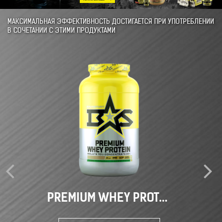
(L-карнитин)
(67 г)
(300 мг
Примечание: %РСП – процент от рекомендованного уровня суточного 
капсулы) согласно «Единым санитарно-эпидемиологическим и гигие
товарам, подлежащим санитарно-эпидемиологическому надзору (конт
индивидуальная непереносимость компонентов, беременность, перио
достигшим 18 лет.
СПОСОБ ИСПОЛЬЗОВ
PREMIUM WHEY PROTEIN