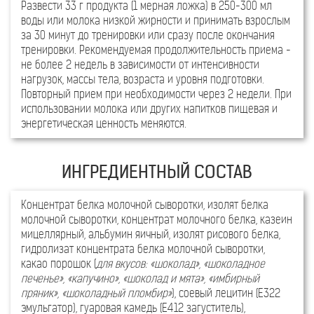
Развести 33 г продукта (1 мерная ложка) в 250-300 мл
воды или молока низкой жирности и принимать взрослым
за 30 минут до тренировки или сразу после окончания
тренировки. Рекомендуемая продолжительность приема -
не более 2 недель в зависимости от интенсивности
нагрузок, массы тела, возраста и уровня подготовки.
Повторный прием при необходимости через 2 недели. При
использовании молока или других напитков пищевая и
энергетическая ценность меняются.
Концентрат белка молочной сыворотки, изолят белка
молочной сыворотки, концентрат молочного белка, казеин
мицеллярный, альбумин яичный, изолят рисового белка,
гидролизат концентрата белка молочной сыворотки,
какао порошок (
для вкусов: «шоколад», «шоколадное
печенье», «капучино», «шоколад и мята», «имбирный
пряник», «шоколадный пломбир»
), соевый лецитин (Е322
На 100г. продукта
эмульгатор), гуаровая камедь (Е412 загуститель),