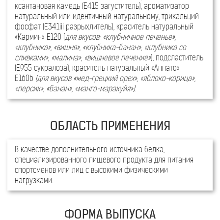
ксантановая камедь (Е415 загуститель), ароматизатор
82 г
1,5 г
натуральный или идентичный натуральному, трикальций
фосфат (Е341iii разрыхлитель), краситель натуральный
Белки
Жиры
«Кармин» Е120 (
для вкусов: «клубничное печенье»,
«клубника», «вишня», «клубника-банан», «клубника со
сливками», «малина»
,
«вишневое печение»
), подсластитель
(Е955 сукралоза), краситель натуральный «Аннато»
Е160b
(для вкусов «мед-грецкий орех», «яблоко-корица»,
«персик», «банан», «манго-маракуйя»)
.
Пищевая ценность
В 100 г
В 1 порци
Белок (Nx6,38) *)
82 г (76,3 г)*
27,3 г (25,
Жир
1,5 г
Менее 1,0
В качестве дополнительного источника белка,
Углеводы (лактоза)
3,0 г
1,0 г
специализированного пищевого продукта для питания
Пищевые волокна
1 г
0,3 г
спортсменов или лиц с высокими физическими
353 ккал/ 1485 кДж
118 ккал
нагрузками.
Энергетическая ценность
(330 ккал / 1386 кДж)*
(110 ккал
* Для вкусов «шоколад», «шоколадное печенье», «шоколад и мята», «