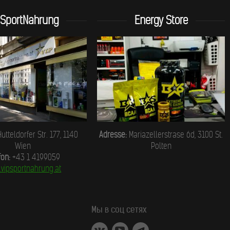
pSportNahrung
Energy Store
utteldorfer Str. 177, 1140
Adresse:
Mariazellerstrase 6d, 3100 St.
Wien
Polten
fon:
+43 1 4199059
vipsportnahrung.at
Мы в соц сетях