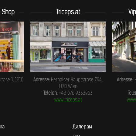
n Shop
Triceps.at
Vi
trase 1, 1210
Adresse:
Hernalser Hauptstrase 79A,
Adresse:
H
1170 Wien
Telefon:
+43 676 9333963
Tele
www.triceps.at
www.
ка
Дилерам