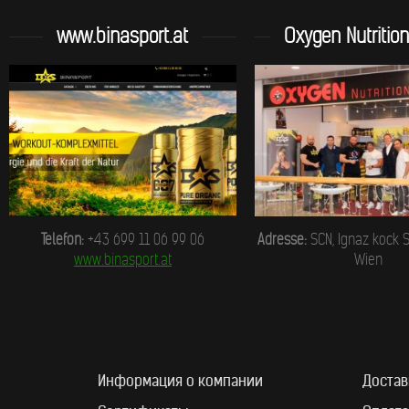
www.binasport.at
Oxygen Nutritio
Telefon:
+43 699 11 06 99 06
Adresse:
SCN, Ignaz kock S
www.binasport.at
Wien
Информация о компании
Достав